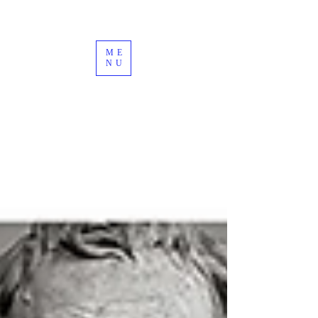
ME
NU